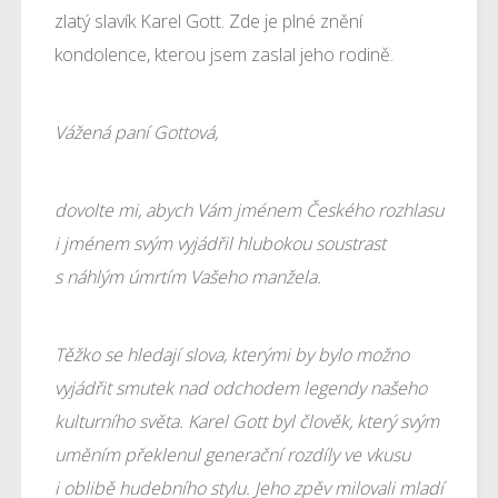
zlatý slavík Karel Gott. Zde je plné znění
kondolence, kterou jsem zaslal jeho rodině.
Vážená paní Gottová,
dovolte mi, abych Vám jménem Českého rozhlasu
i jménem svým vyjádřil hlubokou soustrast
s náhlým úmrtím Vašeho manžela.
Těžko se hledají slova, kterými by bylo možno
vyjádřit smutek nad odchodem legendy našeho
kulturního světa. Karel Gott byl člověk, který svým
uměním překlenul generační rozdíly ve vkusu
i oblibě hudebního stylu. Jeho zpěv milovali mladí