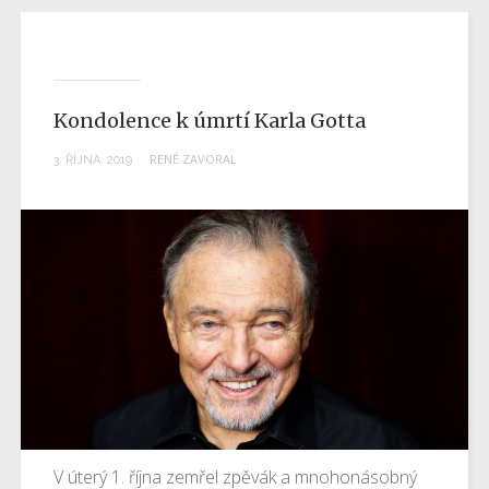
Kondolence k úmrtí Karla Gotta
RENÉ ZAVORAL
3
.
ŘÍJNA
2019
V úterý 1. října zemřel zpěvák a mnohonásobný