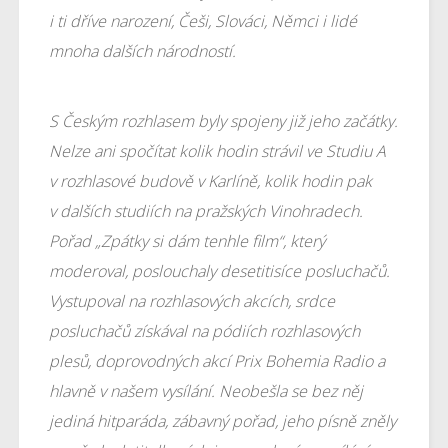
i ti dříve narození, Češi, Slováci, Němci i lidé
mnoha dalších národností.
S Českým rozhlasem byly spojeny již jeho začátky.
Nelze ani spočítat kolik hodin strávil ve Studiu A
v rozhlasové budově v Karlíně, kolik hodin pak
v dalších studiích na pražských Vinohradech.
Pořad „Zpátky si dám tenhle film“, který
moderoval, poslouchaly desetitisíce posluchačů.
Vystupoval na rozhlasových akcích, srdce
posluchačů získával na pódiích rozhlasových
plesů, doprovodných akcí Prix Bohemia Radio a
hlavně v našem vysílání. Neobešla se bez něj
jediná hitparáda, zábavný pořad, jeho písně zněly