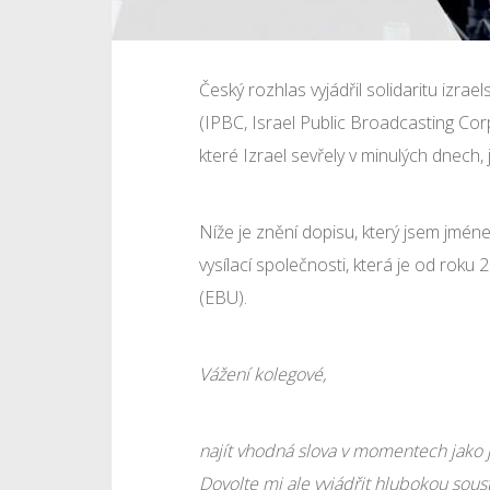
Český rozhlas vyjádřil solidaritu izrae
(IPBC, Israel Public Broadcasting Cor
které Izrael sevřely v minulých dnech,
Níže je znění dopisu, který jsem jmé
vysílací společnosti, která je od roku
(EBU).
Vážení kolegové,
najít vhodná slova v momentech jako
Dovolte mi ale vyjádřit hlubokou sous