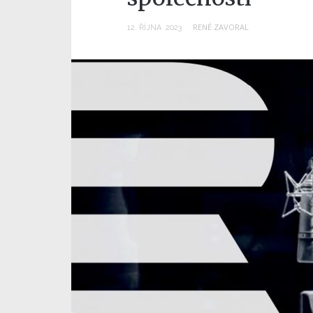
RENÉ ZAVORAL
12
.
ŘÍJNA
2023