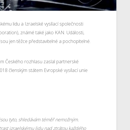
lskému lidu a Izraelské vysílací společnosti
poration), známé také jako KAN. Události,
 jsou jen těžce představitelné a pochopitelné.
nem Českého rozhlasu zaslal partnerské
 2018 členským státem Evropské vysílací unie
 jsou tyto, shledávám téměř nemožným.
trast izraelskému lidu nad ztrátou každého