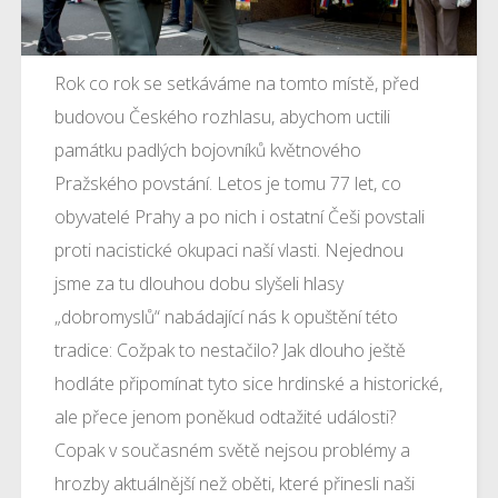
Rok co rok se setkáváme na tomto místě, před
budovou Českého rozhlasu, abychom uctili
památku padlých bojovníků květnového
Pražského povstání. Letos je tomu 77 let, co
obyvatelé Prahy a po nich i ostatní Češi povstali
proti nacistické okupaci naší vlasti. Nejednou
jsme za tu dlouhou dobu slyšeli hlasy
„dobromyslů“ nabádající nás k opuštění této
tradice: Cožpak to nestačilo? Jak dlouho ještě
hodláte připomínat tyto sice hrdinské a historické,
ale přece jenom poněkud odtažité události?
Copak v současném světě nejsou problémy a
hrozby aktuálnější než oběti, které přinesli naši