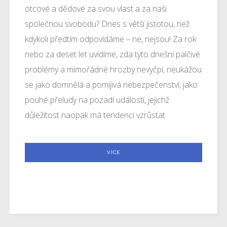
otcové a dědové za svou vlast a za naši
společnou svobodu? Dnes s větší jistotou, než
kdykoli předtím odpovídáme – ne, nejsou! Za rok
nebo za deset let uvidíme, zda tyto dnešní palčivé
problémy a mimořádné hrozby nevyčpí, neukážou
se jako domnělá a pomíjivá nebezpečenství, jako
pouhé přeludy na pozadí událostí, jejichž
důležitost naopak má tendenci vzrůstat.
VÍCE