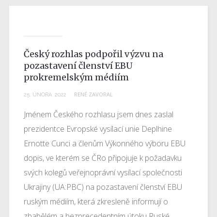
Český rozhlas podpořil výzvu na
pozastavení členství EBU
prokremelským médiím
RENÉ ZAVORAL
25
.
ÚNORA
2022
Jménem Českého rozhlasu jsem dnes zaslal
prezidentce Evropské vysílací unie Deplhine
Ernotte Cunci a členům Výkonného výboru EBU
dopis, ve kterém se ČRo připojuje k požadavku
svých kolegů veřejnoprávní vysílací společnosti
Ukrajiny (UA:PBC) na pozastavení členství EBU
ruským médiím, která zkresleně informují o
zbabělém a bezprecedentním útoku Ruské