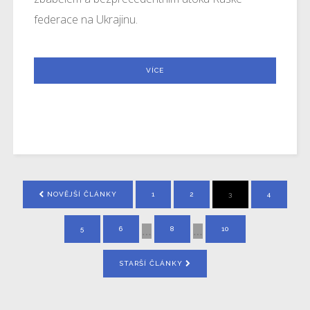
federace na Ukrajinu.
VÍCE
NOVĚJŠÍ ČLÁNKY
1
2
3
4
…
…
5
6
8
10
STARŠÍ ČLÁNKY