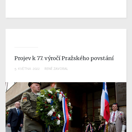
Projev k 77. výročí Pražského povstání
RENÉ ZAVORAL
5
.
KVĚTNA
2022