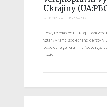
Ukrajiny (UA:PB
RENÉ ZAVORAL
24
.
ÚNORA
2022
Český rozhlas pojí s ukrajinským veř
vztahy v rámci společného členství v E
odpoledne generálnímu řediteli vysíla
dopis.