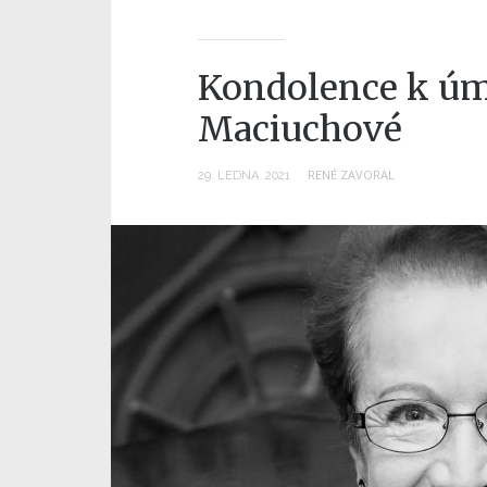
Kondolence k úm
Maciuchové
RENÉ ZAVORAL
29
.
LEDNA
2021