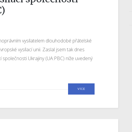
C)
ejnoprávním vysílatelem dlouhodobé přátelské
vropské vysílací unii. Zaslal jsem tak dnes
cí společnosti Ukrajiny (UA:PBC) níže uvedený
VÍCE