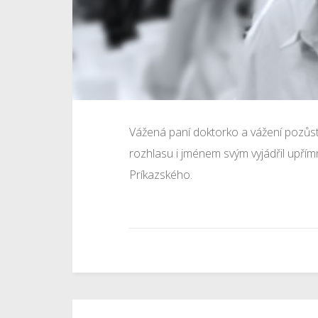
Vážená paní doktorko a vážení pozůs
rozhlasu i jménem svým vyjádřil upří
Príkazského.