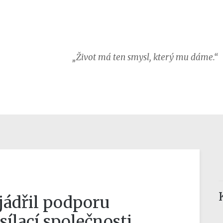
„Život má ten smysl, který mu dáme.“
jádřil podporu
ílací společnosti