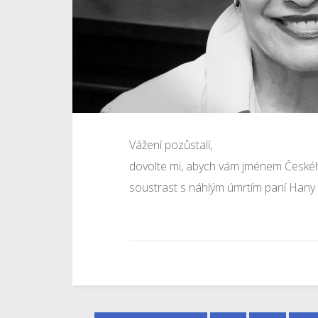
Vážení pozůstalí,
dovolte mi, abych vám jménem Českéh
soustrast s náhlým úmrtím paní Han