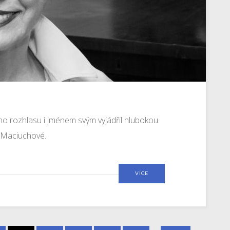
o rozhlasu i jménem svým vyjádřil hlubokou
y Maciuchové.
VÍCE