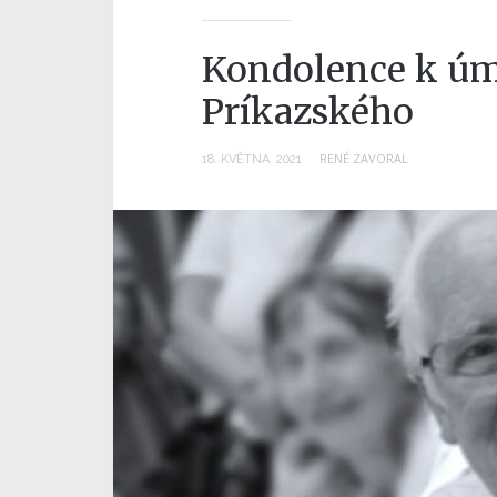
Kondolence k úm
Príkazského
RENÉ ZAVORAL
18
.
KVĚTNA
2021