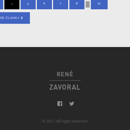
…
4
5
6
7
8
10
RŠÍ ČLÁNKY
RENÉ
ZAVORAL
© 2017, All right reserved.