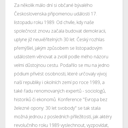
Za několik málo dní si občané bývalého
Československa připomenou události 17.
listopadu roku 1989. Od chvíle, kdy naše
společnost znovu začala budovat demokracii,
uplyne již neuvěřitelných 30 let. Český rozhlas
přemýšlel, jakým způsobem se listopadovým
událostem věnovat a zvolil podle mého názoru
velmi důstojnou cestu. Podařilo se mu na jedno
pódium přivést osobnosti, které určovaly vývoj
naší republiky i okolních zemí po roce 1989, a
také řadu renomovaných expertů - sociologů,
historiků či ekonomů. Konference "Evropa bez
železné opony: 30 let svobody" se tak stala
možná jednou z posledních příležitostí, jak aktéry
revolučního roku 1989 vyslechnout, vyzpovídat,