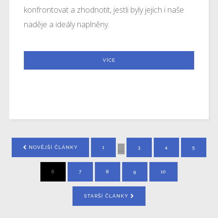
konfrontovat a zhodnotit, jestli byly jejich i naše
naděje a ideály naplněny.
VÍCE
…
NOVĚJŠÍ ČLÁNKY
1
3
4
5
6
7
8
9
10
STARŠÍ ČLÁNKY