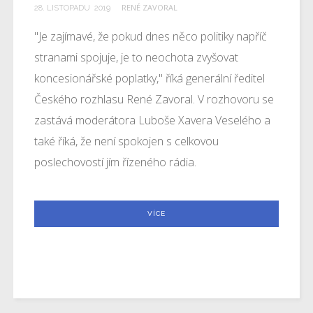
RENÉ ZAVORAL
28
.
LISTOPADU
2019
"Je zajímavé, že pokud dnes něco politiky napříč
stranami spojuje, je to neochota zvyšovat
koncesionářské poplatky," říká generální ředitel
Českého rozhlasu René Zavoral. V rozhovoru se
zastává moderátora Luboše Xavera Veselého a
také říká, že není spokojen s celkovou
poslechovostí jím řízeného rádia.
VÍCE