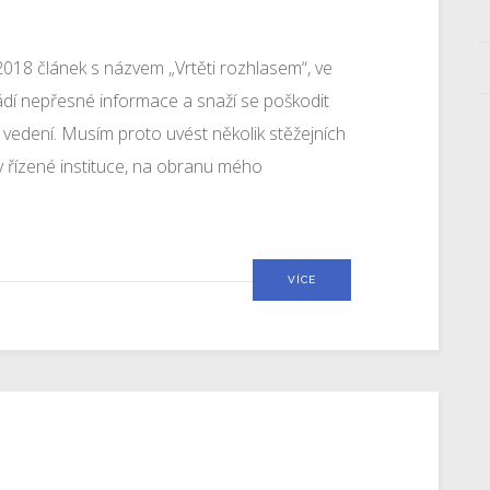
 2018 článek s názvem „Vrtěti rozhlasem“, ve
ádí nepřesné informace a snaží se poškodit
vedení. Musím proto uvést několik stěžejních
y řízené instituce, na obranu mého
VÍCE