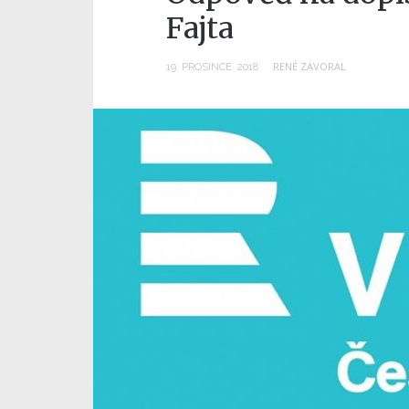
Fajta
RENÉ ZAVORAL
19
.
PROSINCE
2018