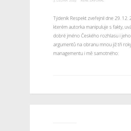
RENÉ ZAVORAL
3
.
LEDNA
2019
Týdeník Respekt zveřejnil dne 29. 12.
kterém autorka manipuluje s fakty, uv
dobré jméno Českého rozhlasu i jeho 
argumentů na obranu mnou již tři rok
managementu i mě samotného: