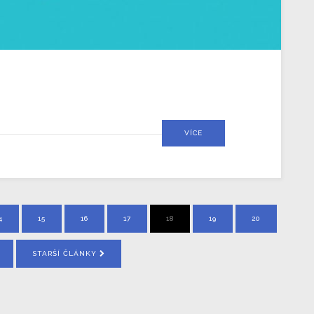
VÍCE
4
15
16
17
18
19
20
STARŠÍ ČLÁNKY