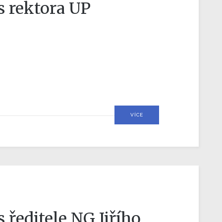
s rektora UP
VÍCE
 ředitele NG Jiřího