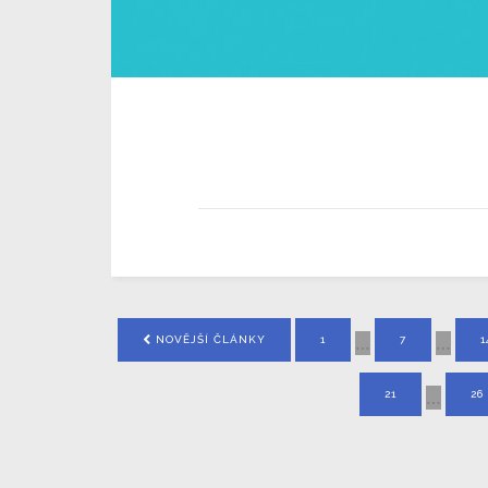
…
…
NOVĚJŠÍ ČLÁNKY
1
7
1
…
21
26